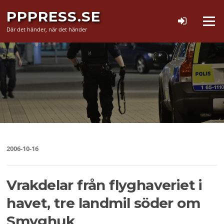
Hoppa
PPPRESS.SE
till
Meny
innehåll
Där det händer, när det händer
2006-10-16
Vrakdelar från flyghaveriet i
havet, tre landmil söder om
Smyghuk