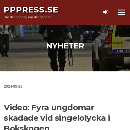
Hoppa
PPPRESS.SE
till
Meny
innehåll
Där det händer, när det händer
NYHETER
2024-05-25
Video: Fyra ungdomar
skadade vid singelolycka i
Bokskogen