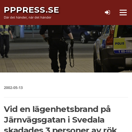
Hoppa
PPPRESS.SE
till
Meny
innehåll
Där det händer, när det händer
2002-05-13
Vid en lägenhetsbrand på
Järnvägsgatan i Svedala
skadades 3 personer av rök