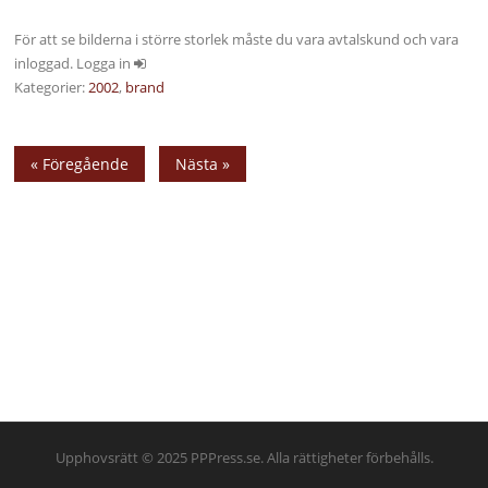
För att se bilderna i större storlek måste du vara avtalskund och vara
inloggad. Logga in
Kategorier:
2002
,
brand
« Föregående
Nästa »
Upphovsrätt © 2025 PPPress.se. Alla rättigheter förbehålls.