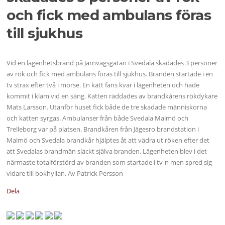
och fick med ambulans föras
till sjukhus
Vid en lägenhetsbrand på Järnvägsgatan i Svedala skadades 3 personer
av rök och fick med ambulans föras till sjukhus. Branden startade i en
tv strax efter två i morse. En katt fans kvar i lägenheten och hade
kommit i kläm vid en säng. Katten räddades av brandkårens rökdykare
Mats Larsson. Utanför huset fick både de tre skadade människorna
och katten syrgas. Ambulanser från både Svedala Malmö och
Trelleborg var på platsen. Brandkåren från Jägesro brandstation i
Malmö och Svedala brandkår hjälptes åt att vädra ut röken efter det
att Svedalas brandmän släckt själva branden. Lägenheten blev i det
närmaste totalförstörd av branden som startade i tv-n men spred sig
vidare till bokhyllan. Av Patrick Persson
Dela