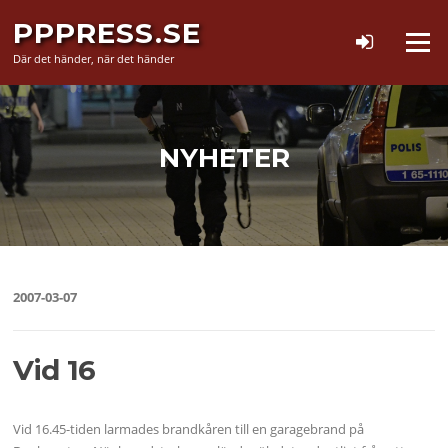
Hoppa
PPPRESS.SE
till
Meny
innehåll
Där det händer, när det händer
NYHETER
2007-03-07
Vid 16
Vid 16.45-tiden larmades brandkåren till en garagebrand på