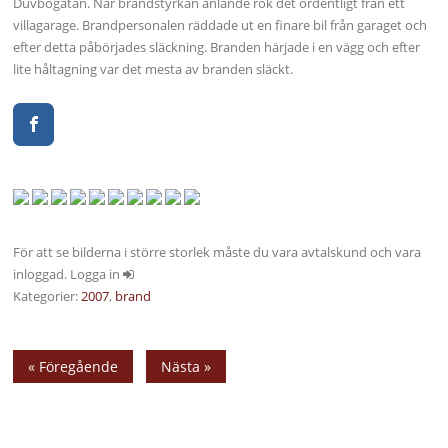
Duvbogatan. När brandstyrkan anlände rök det ordentligt från ett
villagarage. Brandpersonalen räddade ut en finare bil från garaget och
efter detta påbörjades släckning. Branden härjade i en vägg och efter
lite håltagning var det mesta av branden släckt.
För att se bilderna i större storlek måste du vara avtalskund och vara
inloggad. Logga in
Kategorier:
2007
,
brand
« Föregående
Nästa »