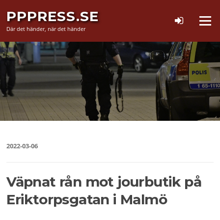
Hoppa
PPPRESS.SE
till
Meny
innehåll
Där det händer, när det händer
2022-03-06
Väpnat rån mot jourbutik på
Eriktorpsgatan i Malmö