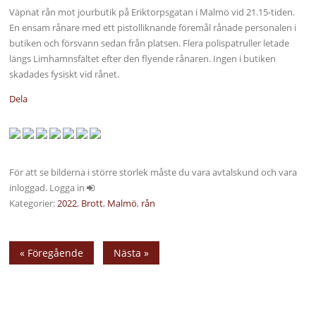
Väpnat rån mot jourbutik på Eriktorpsgatan i Malmö vid 21.15-tiden.
En ensam rånare med ett pistolliknande föremål rånade personalen i
butiken och försvann sedan från platsen. Flera polispatruller letade
längs Limhamnsfältet efter den flyende rånaren. Ingen i butiken
skadades fysiskt vid rånet.
Dela
För att se bilderna i större storlek måste du vara avtalskund och vara
inloggad. Logga in
Kategorier:
2022
,
Brott
,
Malmö
,
rån
« Föregående
Nästa »