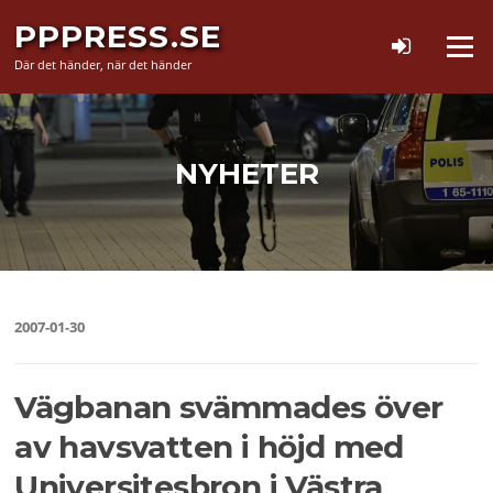
Hoppa
PPPRESS.SE
till
Meny
innehåll
Där det händer, när det händer
NYHETER
2007-01-30
Vägbanan svämmades över
av havsvatten i höjd med
Universitesbron i Västra