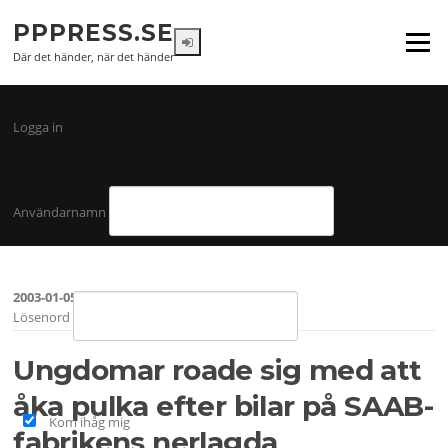
Hoppa
PPPRESS.SE
till
Meny
innehåll
Där det händer, när det händer
Logga in
Användarnamn
2003-01-05
Lösenord
Ungdomar roade sig med att
åka pulka efter bilar på SAAB-
Kom ihåg mig
fabrikens nerlagda