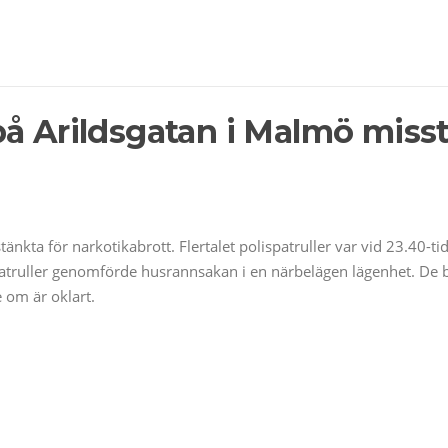
å Arildsgatan i Malmö misst
nkta för narkotikabrott. Flertalet polispatruller var vid 23.40-ti
atruller genomförde husrannsakan i en närbelägen lägenhet. De båd
 om är oklart.