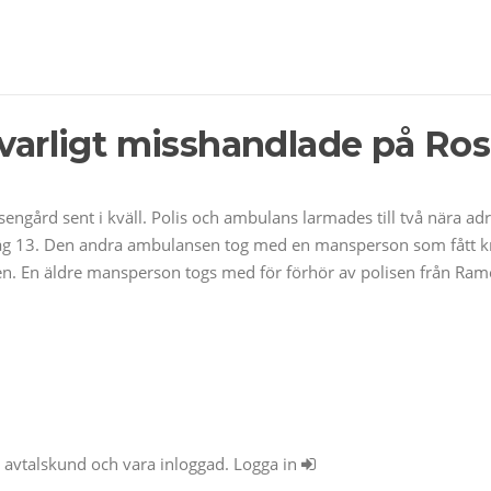
lvarligt misshandlade på Ros
sengård sent i kväll. Polis och ambulans larmades till två nära a
 13. Den andra ambulansen tog med en mansperson som fått kraft
en. En äldre mansperson togs med för förhör av polisen från Ra
ra avtalskund och vara inloggad. Logga in