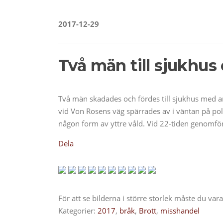
2017-12-29
Två män till sjukhus
Två män skadades och fördes till sjukhus med am
vid Von Rosens väg spärrades av i väntan på poli
någon form av yttre våld. Vid 22-tiden genomfö
Dela
För att se bilderna i större storlek måste du va
Kategorier:
2017
,
bråk
,
Brott
,
misshandel