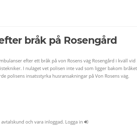
 efter bråk på Rosengård
bulanser efter ett bråk på von Rosens väg Rosengård i kväll vid 
stekniker. I nuläget vet polisen inte vad som ligger bakom bråket. 
rde polisens insatsstyrka husransakningar på Von Rosens väg.
ra avtalskund och vara inloggad. Logga in