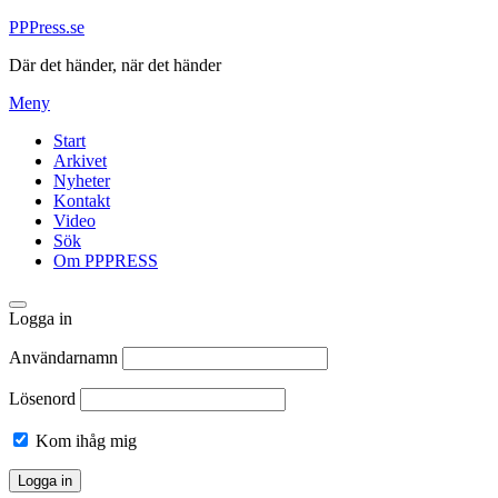
Hoppa
PPPress.se
till
Där det händer, när det händer
innehåll
Meny
Start
Arkivet
Nyheter
Kontakt
Video
Sök
Om PPPRESS
Logga in
Användarnamn
Lösenord
Kom ihåg mig