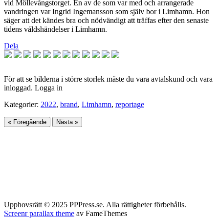
vid Möllevångstorget. En av de som var med och arrangerade
vandringen var Ingrid Ingemansson som själv bor i Limhamn. Hon
säger att det kändes bra och nödvändigt att träffas efter den senaste
tidens våldshändelser i Limhamn.
Dela
För att se bilderna i större storlek måste du vara avtalskund och vara
inloggad. Logga in
Kategorier:
2022
,
brand
,
Limhamn
,
reportage
« Föregående
Nästa »
Upphovsrätt © 2025 PPPress.se. Alla rättigheter förbehålls.
Screenr parallax theme
av FameThemes