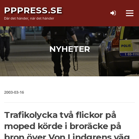
Hoppa
PPPRESS.SE
till
Meny
innehåll
Där det händer, när det händer
NYHETER
2003-03-16
Trafikolycka två flickor på
moped körde i broräcke på
bron över Von Lindgrens väg