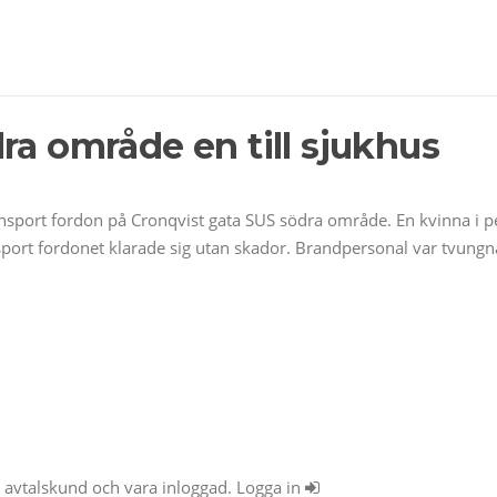
ra område en till sjukhus
ansport fordon på Cronqvist gata SUS södra område. En kvinna i
port fordonet klarade sig utan skador. Brandpersonal var tvungna 
ra avtalskund och vara inloggad. Logga in