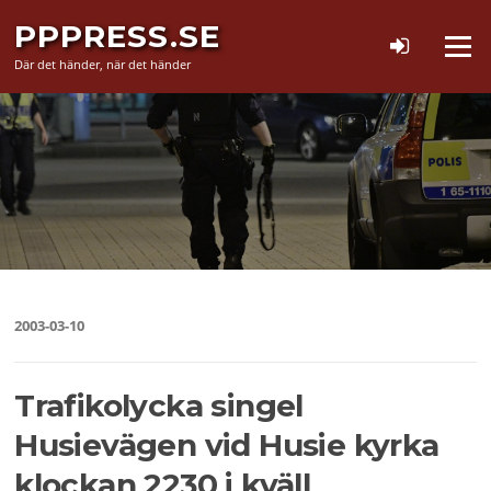
Hoppa
PPPRESS.SE
till
Meny
innehåll
Där det händer, när det händer
2003-03-10
Trafikolycka singel
Husievägen vid Husie kyrka
klockan 2230 i kväll