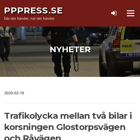
Hoppa
PPPRESS.SE
till
Meny
innehåll
Där det händer, när det händer
NYHETER
2020-02-18
Trafikolycka mellan två bilar i
korsningen Glostorpsvägen
och Råvägen