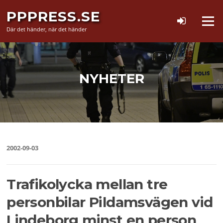
Hoppa
PPPRESS.SE
till
Meny
innehåll
Där det händer, när det händer
NYHETER
2002-09-03
Trafikolycka mellan tre
personbilar Pildamsvägen vid
Lindeborg minst en person