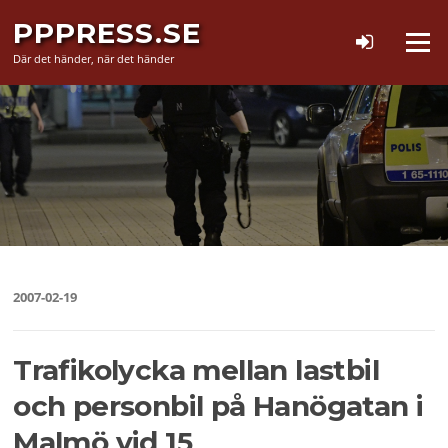
Hoppa
PPPRESS.SE
till
Meny
innehåll
Där det händer, när det händer
2007-02-19
Trafikolycka mellan lastbil
och personbil på Hanögatan i
Malmö vid 15