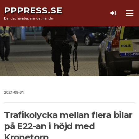
Hoppa
PPPRESS.SE
till
Meny
innehåll
Där det händer, när det händer
2021-08-31
Trafikolycka mellan flera bilar
på E22-an i höjd med
Kronetorp