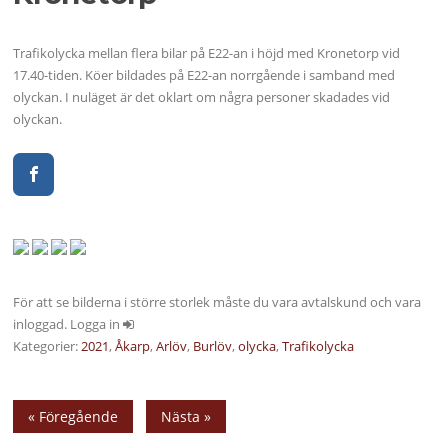
Trafikolycka mellan flera bilar på E22-an i höjd med Kronetorp vid
17.40-tiden. Köer bildades på E22-an norrgående i samband med
olyckan. I nuläget är det oklart om några personer skadades vid
olyckan.
För att se bilderna i större storlek måste du vara avtalskund och vara
inloggad. Logga in
Kategorier:
2021
,
Åkarp
,
Arlöv
,
Burlöv
,
olycka
,
Trafikolycka
« Föregående
Nästa »