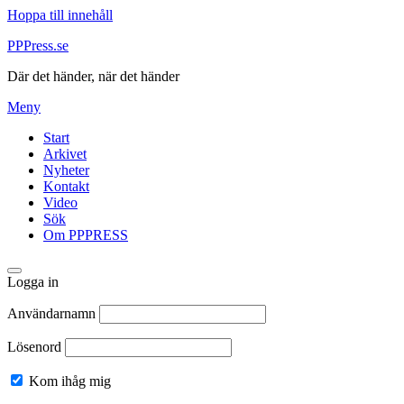
Hoppa till innehåll
PPPress.se
Där det händer, när det händer
Meny
Start
Arkivet
Nyheter
Kontakt
Video
Sök
Om PPPRESS
Logga in
Användarnamn
Lösenord
Kom ihåg mig