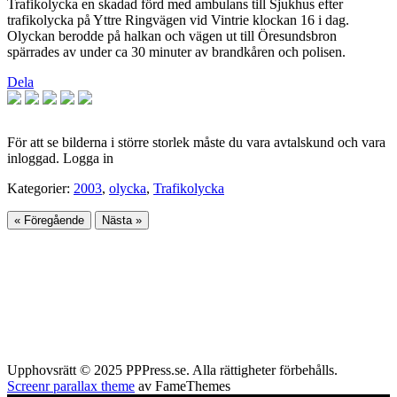
Trafikolycka en skadad förd med ambulans till Sjukhus efter
trafikolycka på Yttre Ringvägen vid Vintrie klockan 16 i dag.
Olyckan berodde på halkan och vägen ut till Öresundsbron
spärrades av under ca 30 minuter av brandkåren och polisen.
Dela
För att se bilderna i större storlek måste du vara avtalskund och vara
inloggad. Logga in
Kategorier:
2003
,
olycka
,
Trafikolycka
« Föregående
Nästa »
Upphovsrätt © 2025 PPPress.se. Alla rättigheter förbehålls.
Screenr parallax theme
av FameThemes