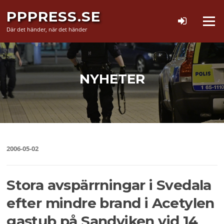
Hoppa
PPPRESS.SE
till
Meny
innehåll
Där det händer, när det händer
NYHETER
2006-05-02
Stora avspärrningar i Svedala
efter mindre brand i Acetylen
gastub på Sandviken vid 14