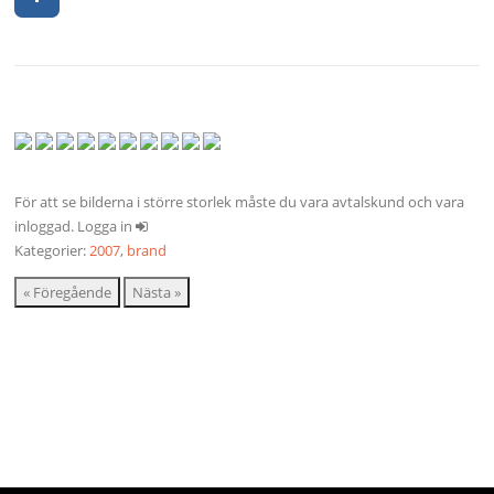
För att se bilderna i större storlek måste du vara avtalskund och vara
inloggad. Logga in
Kategorier:
2007
,
brand
« Föregående
Nästa »