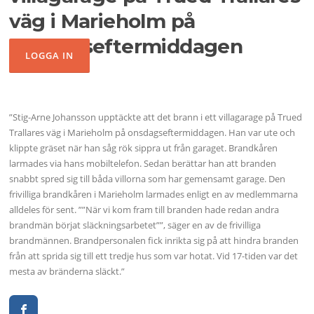
väg i Marieholm på
onsdagseftermiddagen
”Stig-Arne Johansson upptäckte att det brann i ett villagarage på Trued
Trallares väg i Marieholm på onsdagseftermiddagen. Han var ute och
klippte gräset när han såg rök sippra ut från garaget. Brandkåren
larmades via hans mobiltelefon. Sedan berättar han att branden
snabbt spred sig till båda villorna som har gemensamt garage. Den
frivilliga brandkåren i Marieholm larmades enligt en av medlemmarna
alldeles för sent. ””När vi kom fram till branden hade redan andra
brandmän börjat släckningsarbetet””, säger en av de frivilliga
brandmännen. Brandpersonalen fick inrikta sig på att hindra branden
från att sprida sig till ett tredje hus som var hotat. Vid 17-tiden var det
mesta av bränderna släckt.”