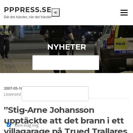
Hoppa
PPPRESS.SE
till
Meny
innehåll
Där det händer, när det händer
Logga in
NYHETER
Användarnamn
2007-05-16
Lösenord
”Stig-Arne Johansson
upptäckte att det brann i ett
Kom ihåg mig
villagarage på Trued Trallares