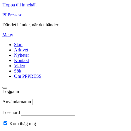
Hoppa till innehåll
PPPress.se
Där det händer, när det händer
Meny
Start
Arkivet
Nyheter
Kontakt
Video
Sök
Om PPPRESS
Logga in
Användarnamn
Lösenord
Kom ihåg mig