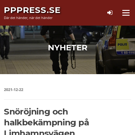
Hoppa
PPPRESS.SE
till
Meny
innehåll
Där det händer, när det händer
NYHETER
2021-12-22
Snöröjning och
halkbekämpning på
Limhamnsvägen