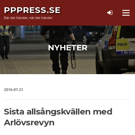
Hoppa
PPPRESS.SE
till
Meny
innehåll
Där det händer, när det händer
NYHETER
2016-07-21
Sista allsångskvällen med
Arlövsrevyn