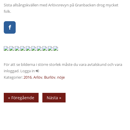
Sista allsångskvällen med Arlövsrevyn på Granbacken drog mycket
folk.
För att se bilderna i större storlek måste du vara avtalskund och vara
inloggad. Logga in
Kategorier:
2016
,
Arlöv
,
Burlöv
,
nöje
« Föregående
Nästa »