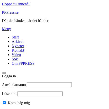
Hoppa till innehåll
PPPress.se
Där det händer, när det händer
Meny
Start
Arkivet
Nyheter
Kontakt
Video
Sök
Om PPPRESS
Logga in
Användarnamn
Lösenord
Kom ihåg mig