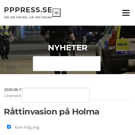
Hoppa
PPPRESS.SE
till
Meny
innehåll
Där det händer, när det händer
Logga in
NYHETER
Användarnamn
2020-06-17
Lösenord
Råttinvasion på Holma
Kom ihåg mig