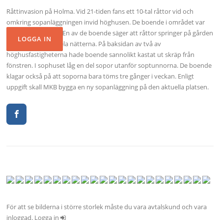
Råttinvasion på Holma. Vid 21-tiden fans ett 10-tal råttor vid och
omkring sopanläggningen invid höghusen. De boende i området var
rädda för råttorna. En av de boende säger att råttor springer på gården
och lekplatserna hela nätterna. På baksidan av två av
höghusfastigheterna hade boende sannolikt kastat ut skräp från
fönstren. I sophuset låg en del sopor utanför soptunnorna. De boende
klagar också på att soporna bara töms tre gånger i veckan. Enligt
uppgift skall MKB bygga en ny sopanläggning på den aktuella platsen.
För att se bilderna i större storlek måste du vara avtalskund och vara
inloggad. Logga in