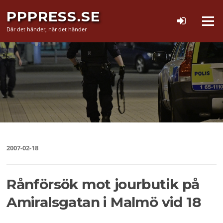
Hoppa
PPPRESS.SE
till
Meny
innehåll
Där det händer, när det händer
2007-02-18
Rånförsök mot jourbutik på
Amiralsgatan i Malmö vid 18