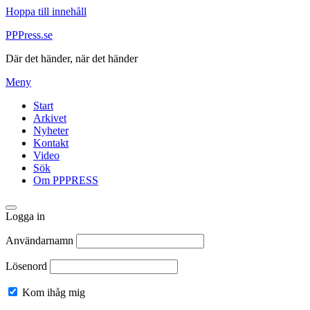
Hoppa till innehåll
PPPress.se
Där det händer, när det händer
Meny
Start
Arkivet
Nyheter
Kontakt
Video
Sök
Om PPPRESS
Logga in
Användarnamn
Lösenord
Kom ihåg mig