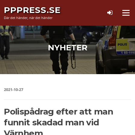
Hoppa
PPPRESS.SE
till
Meny
innehåll
Där det händer, när det händer
NYHETER
2021-10-27
Polispådrag efter att man
funnit skadad man vid
Värnhem