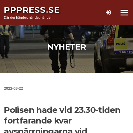
Hoppa
PPPRESS.SE
till
Meny
innehåll
Där det händer, när det händer
NYHETER
2022-03-22
Polisen hade vid 23.30-tiden
fortfarande kvar
avspärrningarna vid