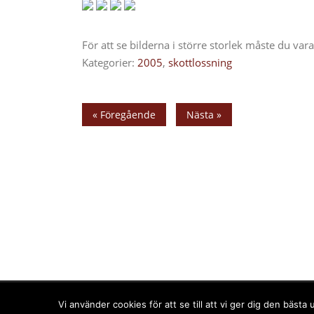
För att se bilderna i större storlek måste du va
Kategorier:
2005
,
skottlossning
« Föregående
Nästa »
Upphovsrätt © 2025 PPPress.se. Alla rättigheter förbehål
Vi använder cookies för att se till att vi ger dig den bäs