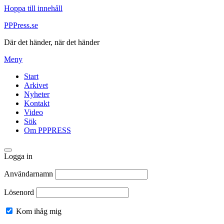
Hoppa till innehåll
PPPress.se
Där det händer, när det händer
Meny
Start
Arkivet
Nyheter
Kontakt
Video
Sök
Om PPPRESS
Logga in
Användarnamn
Lösenord
Kom ihåg mig