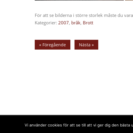
För att se bilderna i större storlek måste du va
Kategorier:
2007
,
bråk
,
Brott
« Föregående
Nästa »
Upphovsrätt © 2025 PPPress.se. Alla rättigheter förbehål
Vi använder cookies för att se till att vi ger dig den bäs