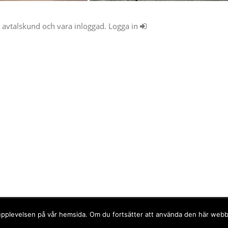
ra avtalskund och vara inloggad. Logga in
ls.
ta upplevelsen på vår hemsida. Om du fortsätter att använda den här web