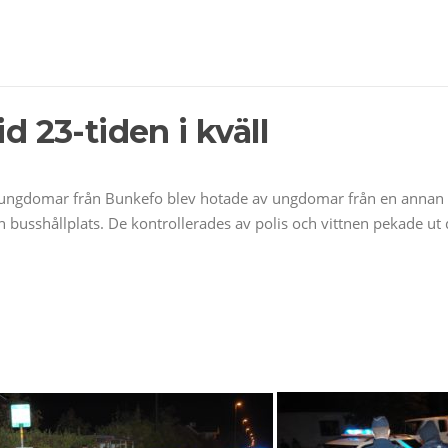
d 23-tiden i kväll
tal ungdomar från Bunkefo blev hotade av ungdomar från en annan st
 busshållplats. De kontrollerades av polis och vittnen pekade ut