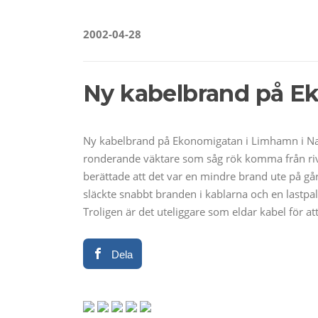
2002-04-28
Ny kabelbrand på E
Ny kabelbrand på Ekonomigatan i Limhamn i Natt
ronderande väktare som såg rök komma från riv
berättade att det var en mindre brand ute på gå
släckte snabbt branden i kablarna och en lastpa
Troligen är det uteliggare som eldar kabel för at
Dela