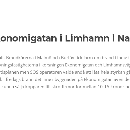
konomigatan i Limhamn i Na
. Brandkårerna i Malmö och Burlöv fick larm om brand i industr
ningsfastigheterna i korsningen Ekonomigatan och Limhamnsväge
rdsplanen men SOS operatören valde ändå att låta hela styrkan g
ll. I fredags brann det inne i byggnaden på Ekonomigatan även d
t kunna sälja kopparen till skrotfirmor för mellan 10-15 kronor pe