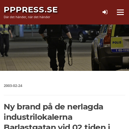
Hoppa
PPPRESS.SE
till
Meny
innehåll
Där det händer, när det händer
2003-02-24
Ny brand på de nerlagda
industrilokalerna
Barlastgatan vid 02 tiden i