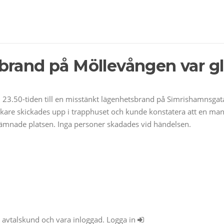
brand på Möllevången var g
 23.50-tiden till en misstänkt lägenhetsbrand på Simrishamnsg
are skickades upp i trapphuset och kunde konstatera att en man
lämnade platsen. Inga personer skadades vid händelsen.
ra avtalskund och vara inloggad. Logga in