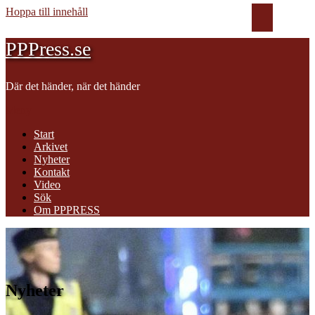
Hoppa till innehåll
PPPress.se
Där det händer, när det händer
Meny
Start
Arkivet
Nyheter
Kontakt
Video
Sök
Om PPPRESS
Nyheter