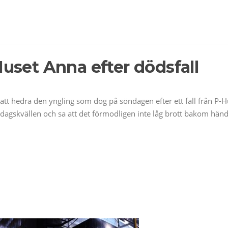
uset Anna efter dödsfall
att hedra den yngling som dog på söndagen efter ett fall från P-
ndagskvällen och sa att det förmodligen inte låg brott bakom händ