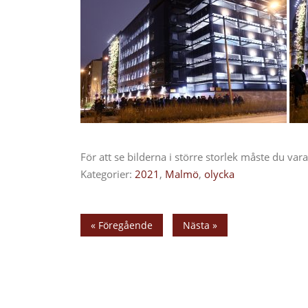
För att se bilderna i större storlek måste du va
Kategorier:
2021
,
Malmö
,
olycka
« Föregående
Nästa »