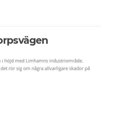
torpsvägen
gen i höjd med Limhamns industriområde.
det rör sig om några allvarligare skador på