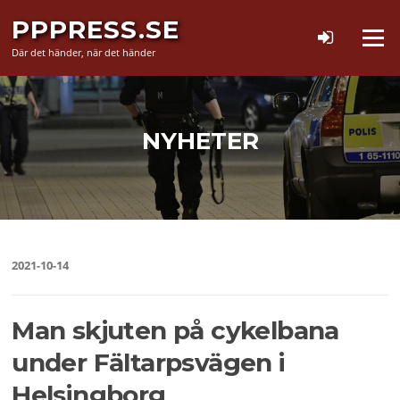
Hoppa
PPPRESS.SE
till
Meny
innehåll
Där det händer, när det händer
NYHETER
2021-10-14
Man skjuten på cykelbana
under Fältarpsvägen i
Helsingborg