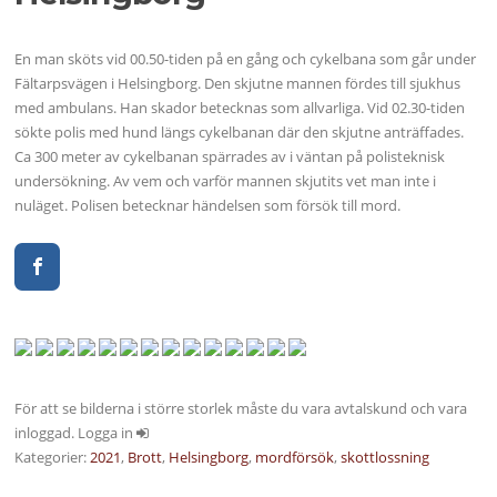
En man sköts vid 00.50-tiden på en gång och cykelbana som går under
Fältarpsvägen i Helsingborg. Den skjutne mannen fördes till sjukhus
med ambulans. Han skador betecknas som allvarliga. Vid 02.30-tiden
sökte polis med hund längs cykelbanan där den skjutne anträffades.
Ca 300 meter av cykelbanan spärrades av i väntan på polisteknisk
undersökning. Av vem och varför mannen skjutits vet man inte i
nuläget. Polisen betecknar händelsen som försök till mord.
För att se bilderna i större storlek måste du vara avtalskund och vara
inloggad. Logga in
Kategorier:
2021
,
Brott
,
Helsingborg
,
mordförsök
,
skottlossning