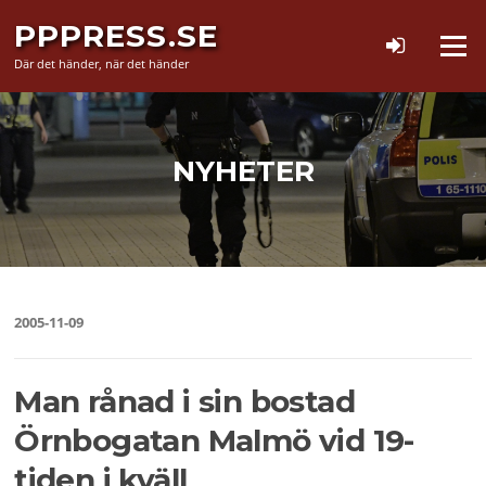
Hoppa
PPPRESS.SE
till
Meny
innehåll
Där det händer, när det händer
NYHETER
2005-11-09
Man rånad i sin bostad
Örnbogatan Malmö vid 19-
tiden i kväll