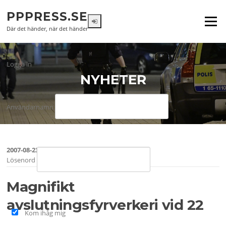
Hoppa
PPPRESS.SE
till
Meny
innehåll
Där det händer, när det händer
Logga in
NYHETER
Användarnamn
2007-08-23
Lösenord
Magnifikt
avslutningsfyrverkeri vid 22
Kom ihåg mig