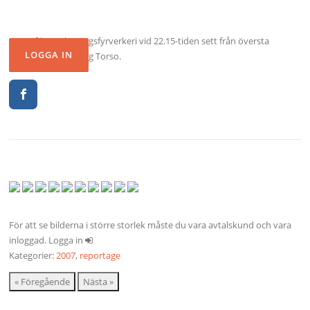
Magnifikt avslutningsfyrverkeri vid 22.15-tiden sett från översta
våningen på Turning Torso.
För att se bilderna i större storlek måste du vara avtalskund och vara
inloggad. Logga in
Kategorier:
2007
,
reportage
« Föregående
Nästa »