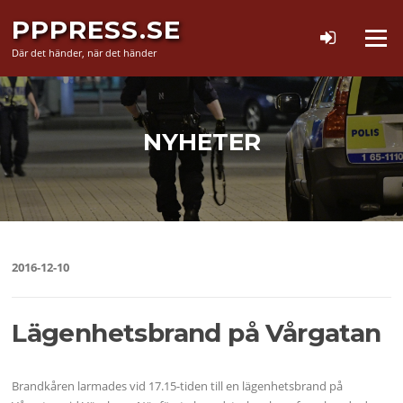
Hoppa
PPPRESS.SE
till
Meny
innehåll
Där det händer, när det händer
NYHETER
2016-12-10
Lägenhetsbrand på Vårgatan
Brandkåren larmades vid 17.15-tiden till en lägenhetsbrand på