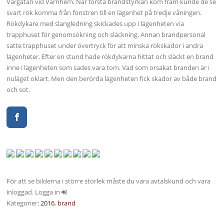
Vårgatan vid Värnhem. När första brandstyrkan kom fram kunde de se
svart rök komma från fönstren till en lägenhet på tredje våningen.
Rökdykare med slangledning skickades upp i lägenheten via
trapphuset för genomsökning och släckning. Annan brandpersonal
satte trapphuset under övertryck för att minska rökskador i andra
lägenheter. Efter en stund hade rökdykarna hittat och släckt en brand
inne i lägenheten som sades vara tom. Vad som orsakat branden är i
nuläget oklart. Men den berörda lägenheten fick skador av både brand
och sot.
För att se bilderna i större storlek måste du vara avtalskund och vara
inloggad. Logga in
Kategorier:
2016
,
brand