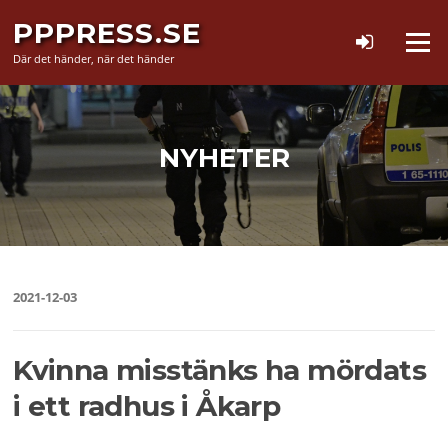
Hoppa
PPPRESS.SE
till
Meny
innehåll
Där det händer, när det händer
NYHETER
2021-12-03
Kvinna misstänks ha mördats
i ett radhus i Åkarp