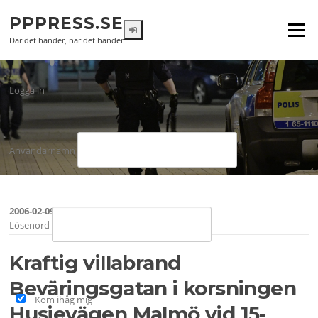
Hoppa
PPPRESS.SE
till
Meny
innehåll
Där det händer, när det händer
Logga in
Användarnamn
2006-02-09
Lösenord
Kraftig villabrand
Beväringsgatan i korsningen
Kom ihåg mig
Husievägen Malmö vid 15-