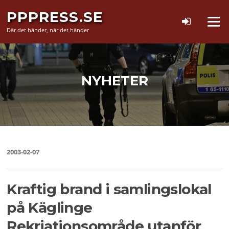
Hoppa
PPPRESS.SE
till
Meny
innehåll
Där det händer, när det händer
NYHETER
2003-02-07
Kraftig brand i samlingslokal
på Käglinge
Rekriationsområde utanför