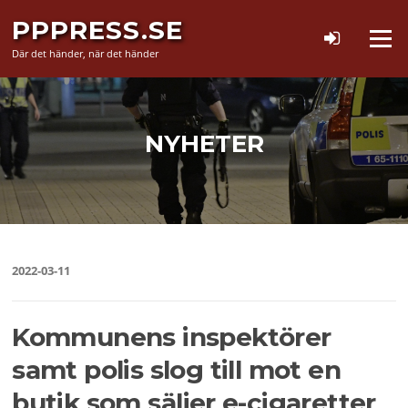
Hoppa
PPPRESS.SE
till
Meny
innehåll
Där det händer, när det händer
NYHETER
2022-03-11
Kommunens inspektörer
samt polis slog till mot en
butik som säljer e-cigaretter