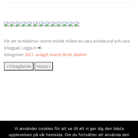
För att se bilderna i större storlek måste du vara avtalskund och vara
inloggad. Logga in
Kategorier:
2021
,
anlagd
,
brand
,
Brott
,
Malmö
« Föregående
Nästa »
Vi använder cookies för att se till att vi ger dig den bästa
upplevelsen på vår hemsida. Om du fortsätter att använda den