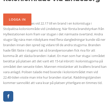
Brandkåren larmades vid 22.17 till en brand i en kolonistuga i
Stolpalösa koloniområde vid Lindeborg. När första brandstyrkan från
Hylliestationen kom fram var stugan i det närmaste övertänd. Andra
stugor låg nära men rökdykare med flera slangledningar kunde slå ner
branden innan den spred sig vidare till de andra stugorna. Branden
hade fått fäste i stugans tak så brandpersonalen fick riva för att
komma åt att släcka branden i taket. En man som har stuga i området
berättar på platsen att det varit ett 15-tal inbrott i kolonistugorna på
området den senaste tiden. Mannen misstänker att kvällens brand kan
vara anlagd. Polisen talade med boende i koloniområdet men vid
22.40-tiden visste man inte hur branden startat. Räddningstjänsten
kommer sannolikt att vara kvar på platsen ytterligare en timmes tid.