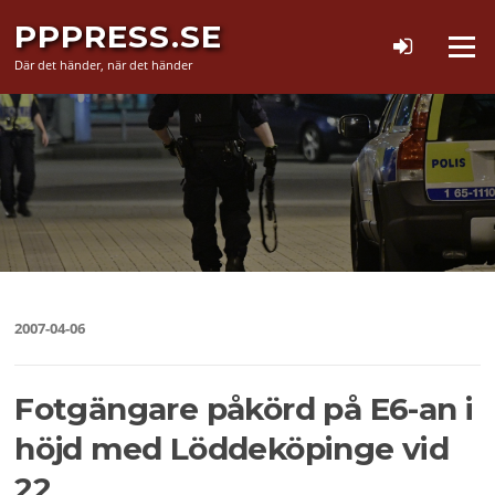
Hoppa
PPPRESS.SE
till
Meny
innehåll
Där det händer, när det händer
2007-04-06
Fotgängare påkörd på E6-an i
höjd med Löddeköpinge vid
22