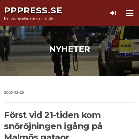
Hoppa
PPPRESS.SE
till
Meny
innehåll
Där det händer, när det händer
NYHETER
2005-12-25
Först vid 21-tiden kom
snöröjningen igång på
Malmös gataor